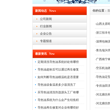
你的位置：
新闻动态 News
公司新闻
·
山西太原
行业新闻
·
浙江恒丰
企业公告
专题报道
·
淄博包钢
·
青岛瑞兴
最新资讯 New
·
广西南宁
定期清洗导热油系统好处有哪些
·
空压机油
导热油超标后可以通过再生修复
·
导热油定
如何判断导热油模温机是否需要
导热油设备温差多少该清洗了
·
专供油田清
买导热油清洗剂选源头工厂有哪
·
河北廊坊
导热油系统为什么会产生结焦积
·
河北廊坊
导热油再生修复对企业有哪些好