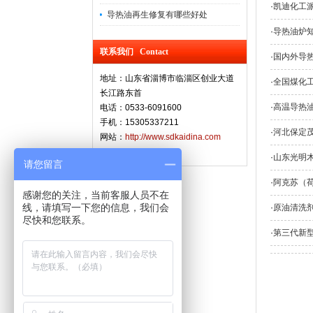
·
凯迪化工
导热油再生修复有哪些好处
·
导热油炉
联系我们 Contact
·
国内外导
地址：山东省淄博市临淄区创业大道
·
全国煤化
长江路东首
·
高温导热
电话：0533-6091600
手机：15305337211
·
河北保定
网站：
http://www.sdkaidina.com
·
山东光明
请您留言
·
阿克苏（
感谢您的关注，当前客服人员不在
线，请填写一下您的信息，我们会
·
原油清洗
尽快和您联系。
·
第三代新