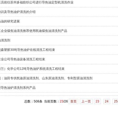
派员前往苏州多福纺织公司进行导热油定型机清洗作业
知识及导热油炉清洗的介绍
热油的研究进展
工企业煤焦油清洗推荐使用凯迪煤焦油清洗剂产品
油清洗剂
茂森塑胶30吨导热油炉在线清洗工程结束
木业公司导热油设备清洗工程结束
荷兰）化学公司12吨导热油炉系统清洗工程结束
剂：油田专供凯迪原油清洗剂、山东原油清洗剂、专利型原油清洗剂
型导热油炉清洗剂系列产品
总数：508条 当前页数：
23
/26
首页
上一页
23
24
25